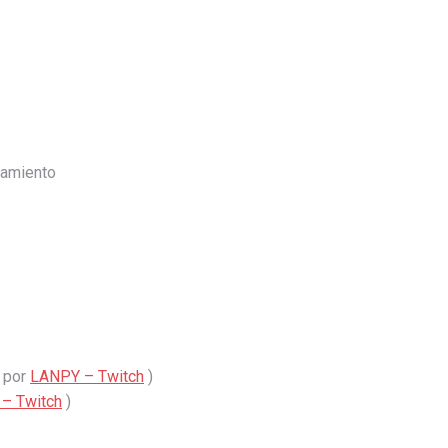
tamiento
s por
LANPY – Twitch
)
– Twitch
)