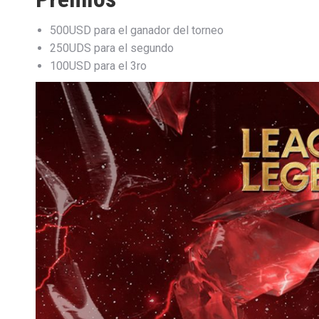
500USD para el ganador del torneo
250UDS para el segundo
100USD para el 3ro