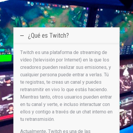
¿Qué es Twitch?
Twitch es una plataforma de streaming de
vídeo (televisión por Internet) en la que los
creadores pueden realizar sus emisiones, y
cualquier persona puede entrar a verlas. Tú
te registras, te creas un canal y puedes
retransmitir en vivo lo que estás haciendo.
Mientras tanto, otros usuarios pueden entrar
en tu canal y verte, e incluso interactuar con
ellos y contigo a través de un chat interno en
tu retransmisión.
Actualmente, Twitch es una de las