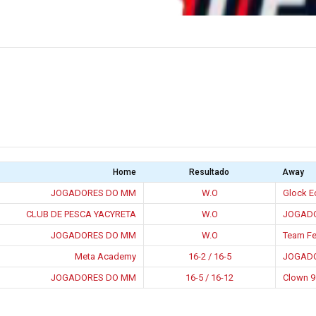
Home
Resultado
Away
JOGADORES DO MM
W.O
Glock E
CLUB DE PESCA YACYRETA
W.O
JOGAD
JOGADORES DO MM
W.O
Team Fe
Meta Academy
16-2 / 16-5
JOGAD
JOGADORES DO MM
16-5 / 16-12
Clown 9