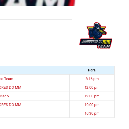
Hora
co Team
8:16 pm
ORES DO MM
12:00 pm
riado
12:00 pm
ORES DO MM
10:00 pm
10:30 pm