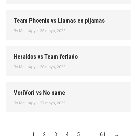
Team Phoenix vs Llamas en pijamas
By
ManuXpy
28 mayo, 2022
Heraldos vs Team feriado
By
ManuXpy
28 mayo, 2022
VoriVori vs No name
By
ManuXpy
27 mayo, 2022
1
2
3
4
5
…
61
→