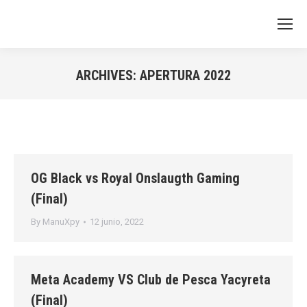
ARCHIVES:
APERTURA 2022
You are here:
OG Black vs Royal Onslaugth Gaming
(Final)
By
ManuXpy
12 junio, 2022
Meta Academy VS Club de Pesca Yacyreta
(Final)