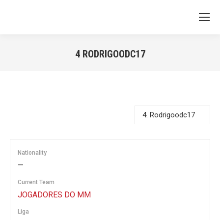
4
RODRIGOODC17
You are here:
Nationality
—
Current Team
JOGADORES DO MM
Liga