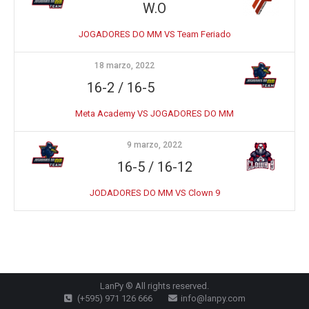
W.O
JOGADORES DO MM VS Team Feriado
18 marzo, 2022
16-2 / 16-5
Meta Academy VS JOGADORES DO MM
9 marzo, 2022
16-5 / 16-12
JODADORES DO MM VS Clown 9
LanPy ® All rights reserved.
(+595) 971 126 666
info@lanpy.com