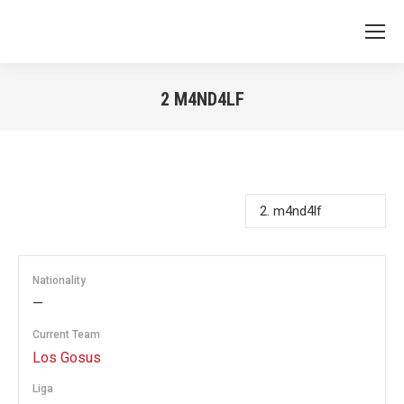
2
M4ND4LF
You are here:
Nationality
—
Current Team
Los Gosus
Liga