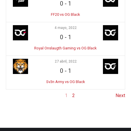
0
-
1
FF20 vs OG Black
4 mayo, 2022
0
-
1
Royal Onslaugth Gaming vs OG Black
27 abril, 2022
0
-
1
Sv3n Army vs OG Black
1
2
Next