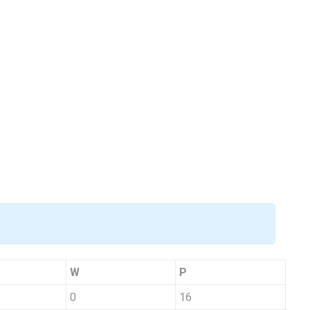
W
P
0
16