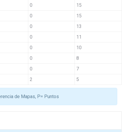
0
15
0
15
0
13
0
11
0
10
0
8
0
7
2
5
erencia de Mapas, P= Puntos