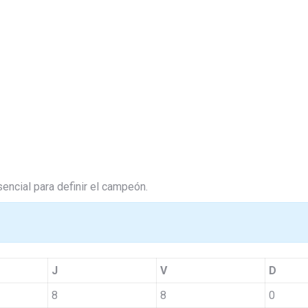
encial para definir el campeón.
J
V
D
8
8
0