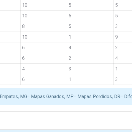
10
5
5
10
5
5
8
5
3
10
1
9
6
4
2
6
2
4
4
3
1
6
1
3
 E= Empates, MG= Mapas Ganados, MP= Mapas Perdidos, DR= Dif