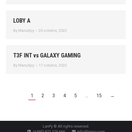
LOBY A
By
ManuXpy
20 octubre, 2022
T3F INT vs GALAXY GAMING
By
ManuXpy
17 octubre, 2022
1
2
3
4
5
…
15
→
LanPy ® All rights reserved.
(+595) 971 126 666
info@lanpy.com