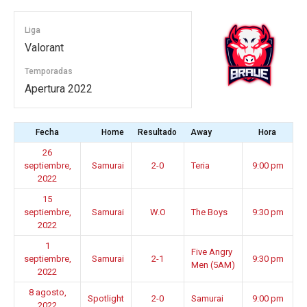
Liga
Valorant
Temporadas
Apertura 2022
Fecha
Home
Resultado
Away
Hora
26
septiembre,
Samurai
2-0
Teria
9:00 pm
2022
15
septiembre,
Samurai
W.O
The Boys
9:30 pm
2022
1
Five Angry
septiembre,
Samurai
2-1
9:30 pm
Men (5AM)
2022
8 agosto,
Spotlight
2-0
Samurai
9:00 pm
2022