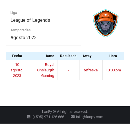
Liga
League of Legends
Temporadas
Agosto 2023
Fecha
Home
Resultado
Away
Hora
10
Royal
agosto,
Onslaugth
-
Refreska’i
10:00 pm
2023
Gaming
LanPy ® All rights reserved.
(+595) 971 126 666
info@lanpy.com