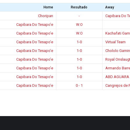
Home
Resultado
Away
Choripan
-
Capibara Do T
Capibara Do Tesapo’e
W.O
Capibara Do Tesapo’e
W.O
Kachafati Gam
Capibara Do Tesapo’e
1-0
Virtual Team
Capibara Do Tesapo’e
1-0
Chololo Gami
Capibara Do Tesapo’e
1-0
Royal Onslaug
Capibara Do Tesapo’e
1-0
Armando Barr
Capibara Do Tesapo’e
1-0
ABD AGUARA
Capibara Do Tesapo’e
0 - 1
Cangrejos de 