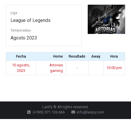
Liga
League of Legends
Temporadas
Agosto 2023
Fecha
Home
Resultado
Away
Hora
10 agosto,
Artorias
-
10:00 pm
2023
gaming
LanPy ® All rights reserved.
(+595) 971 126 666
info@lanpy.com