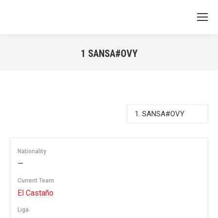
1
SANSA#OVY
You are here:
Nationality
—
Current Team
El Castaño
Liga