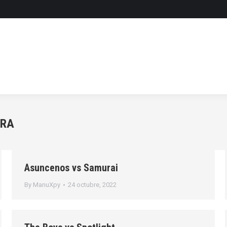
URA
Asuncenos vs Samurai
By
ManuXpy
24 octubre, 2022