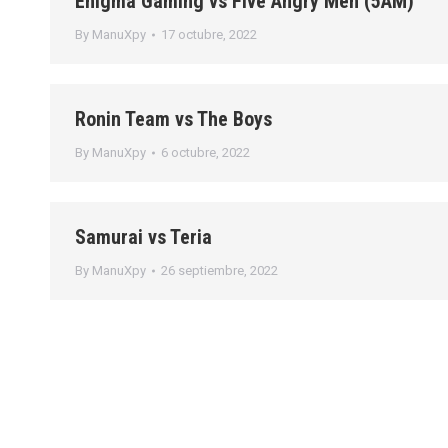
Enigma Gaming vs Five Angry Men (5AM)
By
ManuXpy
17 octubre, 2022
Ronin Team vs The Boys
By
ManuXpy
6 octubre, 2022
Samurai vs Teria
By
ManuXpy
26 septiembre, 2022