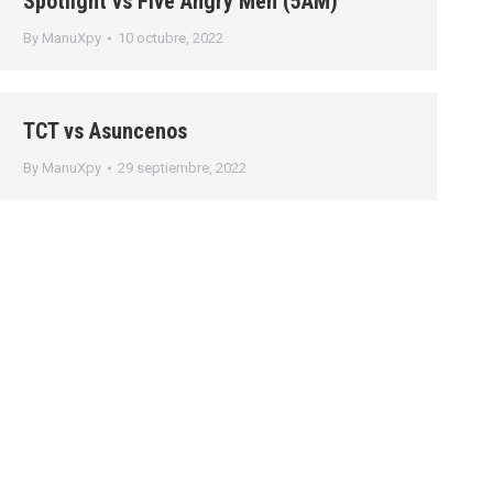
Spotlight vs Five Angry Men (5AM)
By
ManuXpy
10 octubre, 2022
TCT vs Asuncenos
By
ManuXpy
29 septiembre, 2022