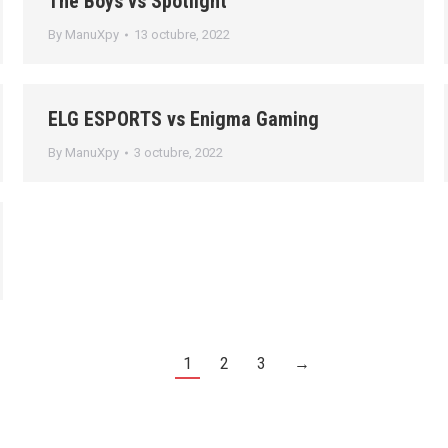
The Boys vs Spotlight
By
ManuXpy
13 octubre, 2022
ELG ESPORTS vs Enigma Gaming
By
ManuXpy
3 octubre, 2022
1
2
3
→