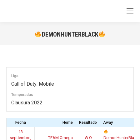
DEMONHUNTERBLACK
You are here:
Liga
Call of Duty: Mobile
Temporadas
Clausura 2022
Fecha
Home
Resultado
Away
13
septiembre,
TEAM Omega
W.O
DemonHunterBlack