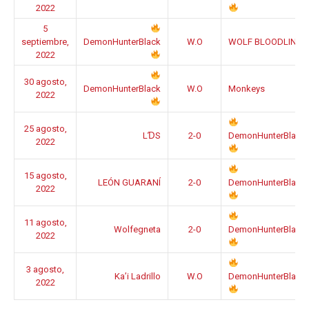
2022
5
septiembre,
DemonHunterBlack
W.O
WOLF BLOODLINE
2022
30 agosto,
DemonHunterBlack
W.O
Monkeys
2022
25 agosto,
LƊS
2-0
DemonHunterBlack
2022
15 agosto,
LEÓN GUARANÍ
2-0
DemonHunterBlack
2022
11 agosto,
Wolfegneta
2-0
DemonHunterBlack
2022
3 agosto,
Ka’i Ladrillo
W.O
DemonHunterBlack
2022