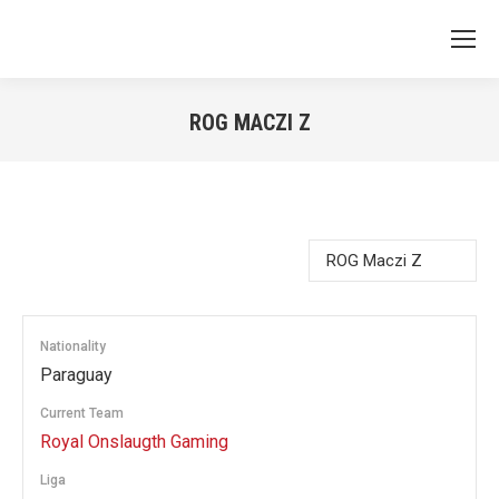
ROG MACZI Z
You are here:
Nationality
Paraguay
Current Team
Royal Onslaugth Gaming
Liga