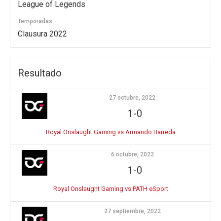
League of Legends
Temporadas
Clausura 2022
Resultado
27 octubre, 2022
1-0
Royal Onslaught Gaming vs Armando Barreda
6 octubre, 2022
1-0
Royal Onslaught Gaming vs PATH eSport
27 septiembre, 2022