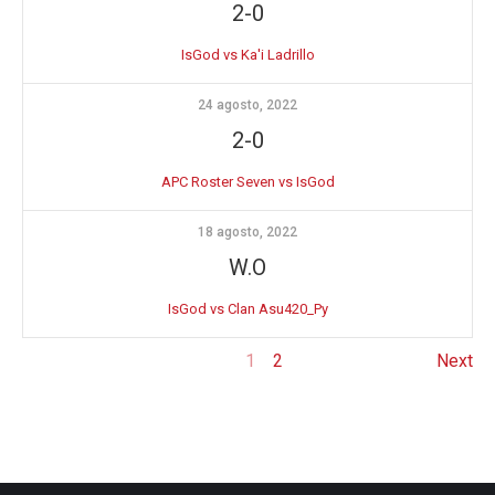
2-0
IsGod vs Ka'i Ladrillo
24 agosto, 2022
2-0
APC Roster Seven vs IsGod
18 agosto, 2022
W.O
IsGod vs Clan Asu420_Py
1
2
Next