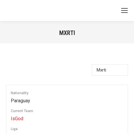
MXRTI
You are here:
Nationality
Paraguay
Current Team
IsGod
Liga