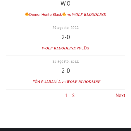
W.O
DemonHunterBlack
vs 𝑾𝑶𝑳𝑭 𝑩𝑳𝑶𝑶𝑫𝑳𝑰𝑵𝑬
29 agosto, 2022
2-0
𝑾𝑶𝑳𝑭 𝑩𝑳𝑶𝑶𝑫𝑳𝑰𝑵𝑬 vs LƊS
25 agosto, 2022
2-0
LEÓN GUARANÍ A vs 𝑾𝑶𝑳𝑭 𝑩𝑳𝑶𝑶𝑫𝑳𝑰𝑵𝑬
1
2
Next