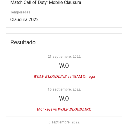
Match Call of Duty: Mobile Clausura
Temporadas
Clausura 2022
Resultado
21 septiembre, 2022
W.O
𝑾𝑶𝑳𝑭 𝑩𝑳𝑶𝑶𝑫𝑳𝑰𝑵𝑬 vs TEAM Omega
15 septiembre, 2022
W.O
Monkeys vs 𝑾𝑶𝑳𝑭 𝑩𝑳𝑶𝑶𝑫𝑳𝑰𝑵𝑬
5 septiembre, 2022