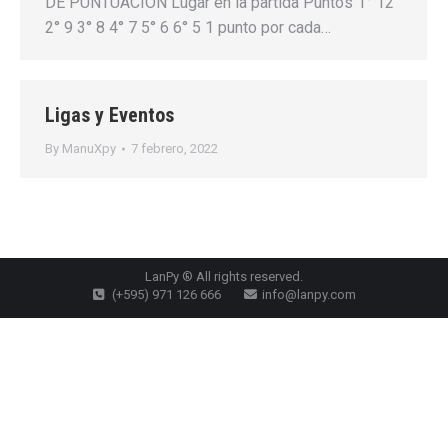
DE PUNTUACION Lugar en la partida Puntos 1° 12
2° 9 3° 8 4° 7 5° 6 6° 5 1 punto por cada…
Ligas y Eventos
By
ManuXpy
7 febrero, 2022
LanPy ® All rights reserved.
(+595) 971 126 666
info@lanpy.com