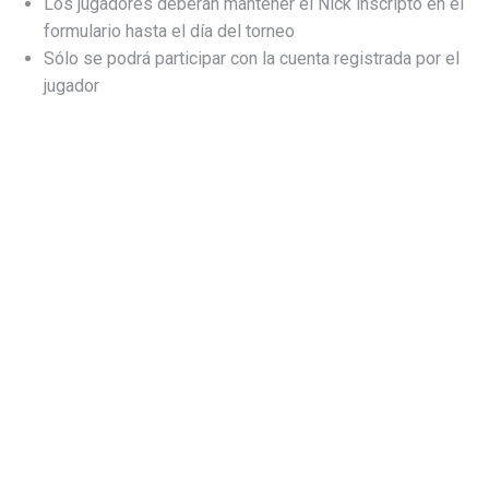
Los jugadores deberán mantener el Nick inscripto en el
formulario hasta el día del torneo
Sólo se podrá participar con la cuenta registrada por el
jugador