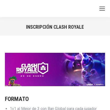
INSCRIPCIÓN CLASH ROYALE
You are here:
FORMATO
1v1 al Mejor de 3 con Ban Global para cada jugador